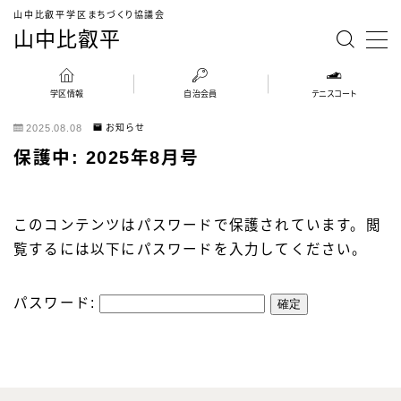
山中比叡平学区まちづくり協議会
山中比叡平
MENU
学区情報
自治会員
テニスコート
ホーム
2025.08.08
お知らせ
保護中: 2025年8月号
学区情報
自治会員
このコンテンツはパスワードで保護されています。閲
覧するには以下にパスワードを入力してください。
施設予約
パスワード:
テニスコート