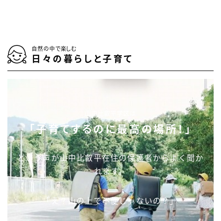
自然の中で楽しむ
日々の暮らしと子育て
山中比叡平学区は
「子育てするのに最高の場所！」
という声が山中比叡平在住の保護者からよく聞か
れます。
「え？山の上で不便じゃないの？」