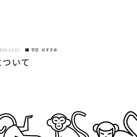
023.12.07
学区_おすすめ
について